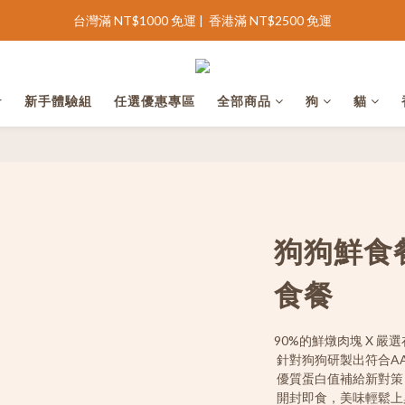
台灣滿 NT$1000 免運 |  香港滿 NT$2500 免運
完善會員資料領 NT$100 購物金
完善會員資料領 NT$100 購物金
r
新手體驗組
任選優惠專區
全部商品
狗
貓
狗狗鮮食餐
食餐
90%的鮮燉肉塊 X 嚴
 針對狗狗研製出符合A
 優質蛋白值補給新對
 開封即食，美味輕鬆