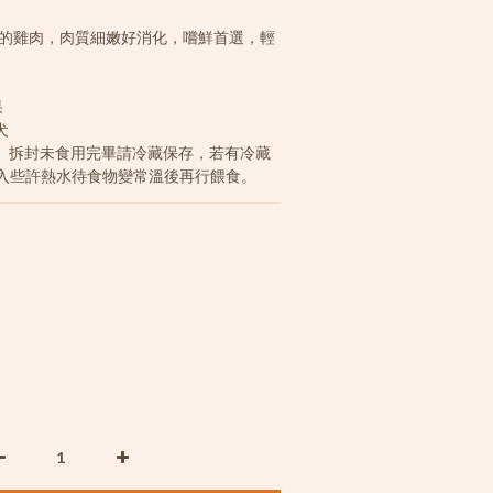
果
犬
入些許熱水待食物變常溫後再行餵食。