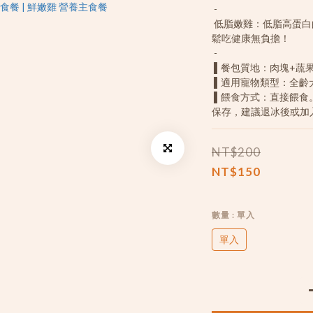
 -
 低脂嫩雞：低脂高蛋白的雞肉，肉質細嫩好消化，嚐鮮首選，輕
鬆吃健康無負擔！
 -
 ▌餐包質地：肉塊+蔬
 ▌適用寵物類型：全齡
 ▌餵食方式：直接餵食。拆封未食用完畢請冷藏保存，若有冷藏
保存，建議退冰後或加
NT$200
NT$150
數量
: 單入
單入