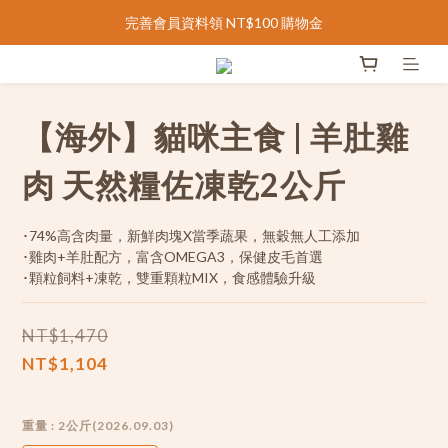
完善會員資料領 NT$100 購物金
完善會員資料領 NT$100 購物金
台灣滿 NT$1000 免運 |  香港滿 NT$2500 免運
完善會員資料領 NT$100 購物金
【海外】貓咪主食 | 羊肚雞
肉 天然糧佐凍乾2公斤
･74%高含肉量，新鮮肉塊X當季蔬果，無穀無人工添加
･雞肉+羊肚配方，富含OMEGA3，保健皮毛首選
･顆粒飼料+凍乾，雙重顆粒MIX，食感體驗升級
NT$1,470
NT$1,104
重量
: 2公斤(2026.09.03)