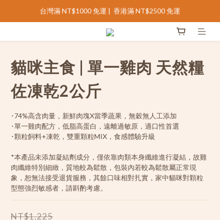
完善會員資料領 NT$100 購物金
完善會員資料領 NT$100 購物金
台灣滿 NT$1000 免運 |  香港滿 NT$2500 免運
完善會員資料領 NT$100 購物金
貓咪主食 | 單一雞肉 天然糧
佐凍乾2公斤
･74%高含肉量，新鮮肉塊X當季蔬果，無穀無人工添加
･單一雞肉配方，低脂高蛋白，遠離過敏原，適口性首選
･顆粒飼料+凍乾，雙重顆粒MIX，食感體驗升級
*本產品未添加凝結劑成分，僅依靠肉類本身纖維進行凝結，故雞
肉纖維特別細緻，質地較為鬆散，包裝內若較為鬆散屬正常現
象，恕無法接受退貨服務，其餘口味相對扎實，家中貓咪對顆粒
型態強烈敏感者，請斟酌考慮。
NT$1,225