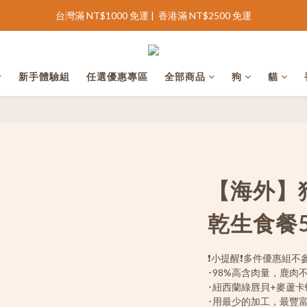
完善會員資料領 NT$100 購物金
完善會員資料領 NT$100 購物金
台灣滿 NT$1000 免運 |  香港滿 NT$2500 免運
r
新手體驗組
任選優惠專區
全部商品
狗
貓
完善會員資料領 NT$100 購物金
【海外】狗
乾生食餐5
❗小提醒❗多件優惠組不
･98%高含肉量，鹿
･紐西蘭綠唇貝+麥蘆
･用最少的加工，最豐