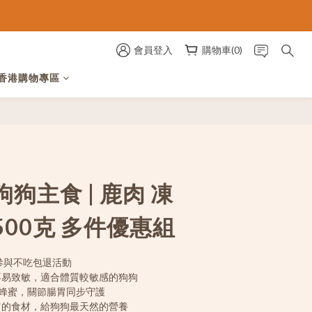
會員登入
購物車(0)
香港購物專區
狗主食 | 鹿肉 凍
00克 多件優惠組
參與不吃包退活動
肉不易致敏，適合體質較敏感的狗狗
卡蜂蜜，關節腸胃同步守護
富的食材，給狗狗最天然的營養