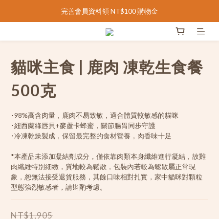
完善會員資料領 NT$100 購物金
台灣滿 NT$1000 免運 |  香港滿 NT$2500 免運
完善會員資料領 NT$100 購物金
貓咪主食 | 鹿肉 凍乾生食餐
500克
･98%高含肉量，鹿肉不易致敏，適合體質較敏感的貓咪
･紐西蘭綠唇貝+麥蘆卡蜂蜜，關節腸胃同步守護
･冷凍乾燥製成，保留最完整的食材營養，肉香味十足
*本產品未添加凝結劑成分，僅依靠肉類本身纖維進行凝結，故雞
肉纖維特別細緻，質地較為鬆散，包裝內若較為鬆散屬正常現
象，恕無法接受退貨服務，其餘口味相對扎實，家中貓咪對顆粒
型態強烈敏感者，請斟酌考慮。
NT$1,905