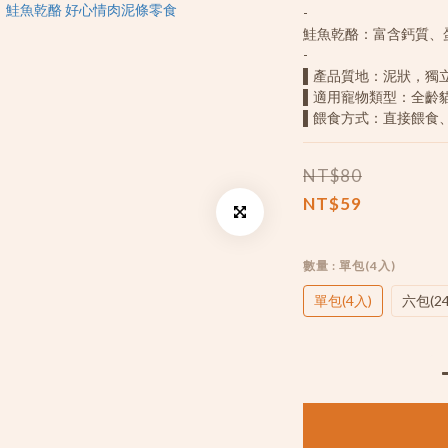
-
鮭魚乾酪：富含鈣質、
-
▌產品質地：泥狀，獨
▌適用寵物類型：全齡
▌餵食方式：直接餵食
NT$80
NT$59
數量
: 單包(4入)
單包(4入)
六包(2