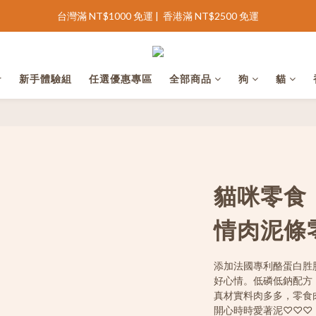
完善會員資料領 NT$100 購物金
完善會員資料領 NT$100 購物金
台灣滿 NT$1000 免運 |  香港滿 NT$2500 免運
r
新手體驗組
任選優惠專區
全部商品
狗
貓
完善會員資料領 NT$100 購物金
貓咪零食
情肉泥條
添加法國專利酪蛋白胜
好心情。低磷低鈉配方
真材實料肉多多，零食
開心時時愛著泥♡♡♡