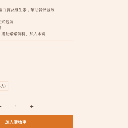
蛋白質及維生素，幫助骨骼發展
立式包裝
貓
、搭配罐罐飼料、加入水碗
4入)
加入購物車